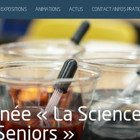
EXPOSITIONS
ANIMATIONS
ACTUS
CONTACT / INFOS PRAT
DES
EXPOSITIONS
ITINÉRANTES
rnée « La Scienc
Seniors »