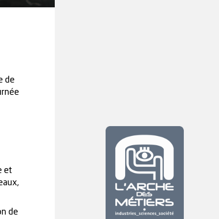
e de
ournée
e et
 eaux,
on de