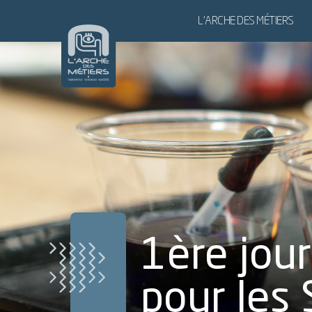
L’ARCHE DES MÉTIERS
L’ARCHE DES MÉTIERS,
LE SITE
NOS PARTENAIRES
POUR LES GROUPES
POUR LES SCOLAIRES
1ère jou
pour les 