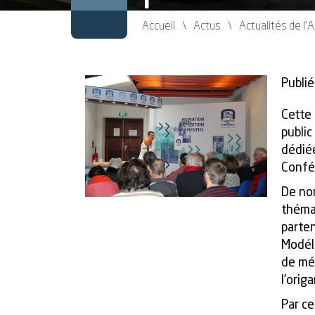
Accueil
Actus
Actualités de l'
Publié
Cette 
public
dédiée
Confér
De no
thémat
parten
Modéli
de méd
l’orig
Par ce