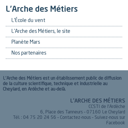
L'Arche des Métiers
L'École du vent
L’Arche des Métiers, le site
Planète Mars
Nos partenaires
L’Arche des Métiers est un établissement public de diffusion
de la culture scientifique, technique et industrielle au
Cheylard, en Ardèche et au-delà.
L’ARCHE DES MÉTIERS
CCSTI de l’Ardèche
6, Place des Tanneurs – 07160 Le Cheylard
Tél. : 04 75 20 24 56 –
Contactez-nous
–
Suivez-nous sur
Facebook