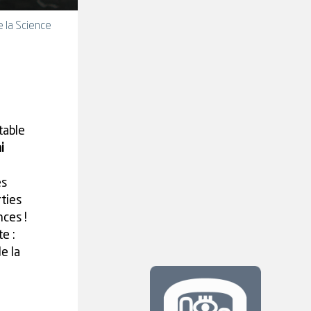
 la Science
table
i
es
rties
ces !
e :
e la