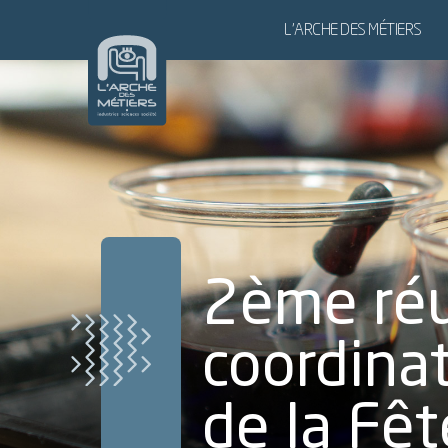
L’ARCHE DES MÉTIERS
L’ARCHE DES MÉTIERS,
LE SITE
NOS PARTENAIRES
POUR LES GROUPES
POUR LES SCOLAIRES
2ème réu
coordina
de la Fêt