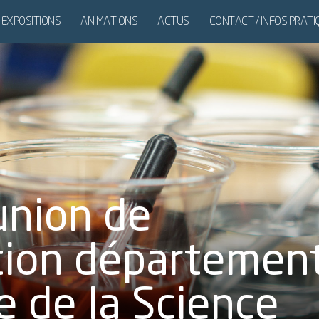
EXPOSITIONS
ANIMATIONS
ACTUS
CONTACT / INFOS PRAT
DES
EXPOSITIONS
ITINÉRANTES
nion de
tion départemen
e de la Science