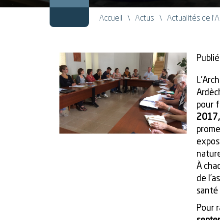
Accueil
Actus
Actualités de l'
Publié
L’Arch
Ardèch
pour 
2017, 
promet
exposi
nature
À chac
de l’a
santé 
Pour r