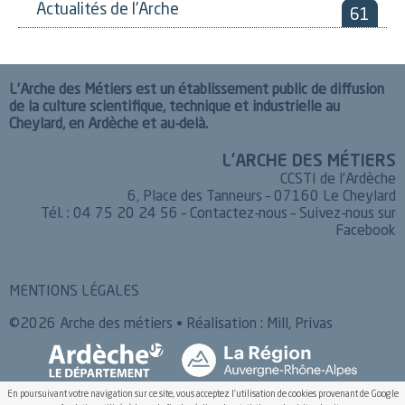
Actualités de l'Arche
61
L’Arche des Métiers est un établissement public de diffusion
de la culture scientifique, technique et industrielle au
Cheylard, en Ardèche et au-delà.
L’ARCHE DES MÉTIERS
CCSTI de l’Ardèche
6, Place des Tanneurs – 07160 Le Cheylard
Tél. : 04 75 20 24 56 –
Contactez-nous
–
Suivez-nous sur
Facebook
MENTIONS LÉGALES
©2026 Arche des métiers • Réalisation :
Mill, Privas
En poursuivant votre navigation sur ce site, vous acceptez l'utilisation de cookies provenant de Google