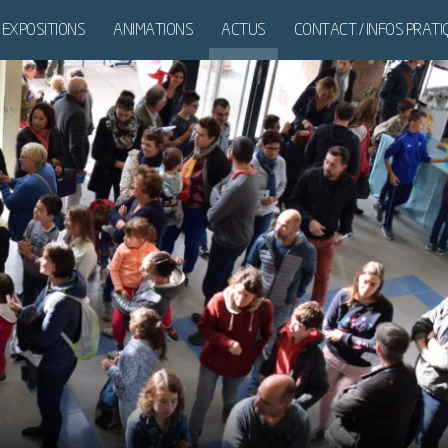
EXPOSITIONS
ANIMATIONS
ACTUS
CONTACT / INFOS PRAT
DES
EXPOSITIONS
ITINÉRANTES