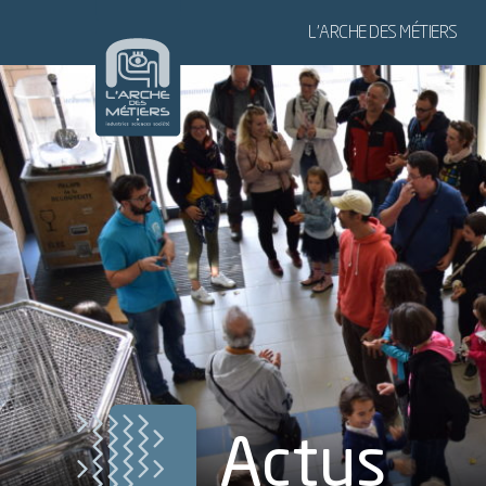
L’ARCHE DES MÉTIERS
L’ARCHE DES MÉTIERS,
LE SITE
NOS PARTENAIRES
POUR LES GROUPES
POUR LES SCOLAIRES
Actus