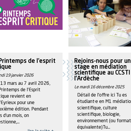
Printemps de l'esprit
Rejoins-nous pour un
tique
stage en médiation
scientifique au CCSTI
ndi 19 janvier 2026
l’Ardèche
13 mars au 7 avril 2026,
Le mardi 16 décembre 2025
Printemps de l’Esprit
Détail de l’offre ici Tu es
tique revient en
étudiant·e en M1 médiati
’Eyrieux pour une
scientifique, culture
uxième édition. Pendant
scientifique, biologie,
s d’un mois, on
environnement (ou format
stionne,...
équivalente)Tu...