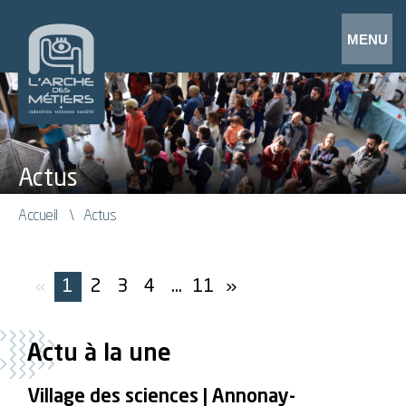
Actus
Accueil
Actus
«
1
2
3
4
...
11
»
Actu à la une
Village des sciences | Annonay-