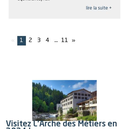
lire la suite +
«
1
2
3
4
...
11
»
Visitez L'Arche des Métiers en