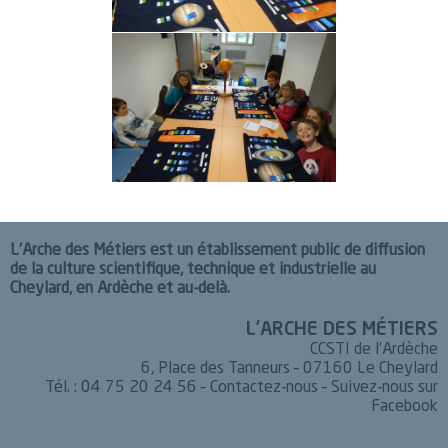
L’Arche des Métiers est un établissement public de diffusion
de la culture scientifique, technique et industrielle au
Cheylard, en Ardèche et au-delà.
L’ARCHE DES MÉTIERS
CCSTI de l’Ardèche
6, Place des Tanneurs – 07160 Le Cheylard
Tél. : 04 75 20 24 56 –
Contactez-nous
–
Suivez-nous sur
Facebook