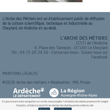
L’Arche des Métiers est un établissement public de diffusion
de la culture scientifique, technique et industrielle au
Cheylard, en Ardèche et au-delà.
L’ARCHE DES MÉTIERS
CCSTI de l’Ardèche
6, Place des Tanneurs – 07160 Le Cheylard
Tél. : 04 75 20 24 56 –
Contactez-nous
–
Suivez-nous sur
Facebook
MENTIONS LÉGALES
©2026 Arche des métiers • Réalisation :
Mill, Privas
En poursuivant votre navigation sur ce site, vous acceptez l'utilisation de cookies provenant de Google
Analytics, utilisés à la seule fin de réaliser des statistiques de visites du site.